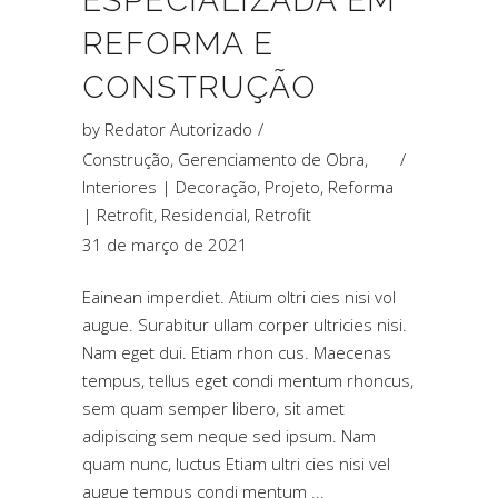
ESPECIALIZADA EM
REFORMA E
CONSTRUÇÃO
by
Redator Autorizado
Construção
,
Gerenciamento de Obra
,
Interiores | Decoração
,
Projeto
,
Reforma
| Retrofit
,
Residencial
,
Retrofit
31 de março de 2021
Eainean imperdiet. Atium oltri cies nisi vol
augue. Surabitur ullam corper ultricies nisi.
Nam eget dui. Etiam rhon cus. Maecenas
tempus, tellus eget condi mentum rhoncus,
sem quam semper libero, sit amet
adipiscing sem neque sed ipsum. Nam
quam nunc, luctus Etiam ultri cies nisi vel
augue tempus condi mentum