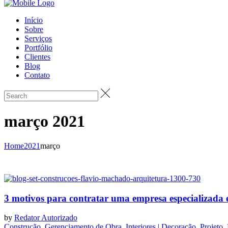
Início
Sobre
Serviços
Portfólio
Clientes
Blog
Contato
março 2021
Home
2021
março
3 motivos para contratar uma empresa especializada 
by
Redator Autorizado
Construção
,
Gerenciamento de Obra
,
Interiores | Decoração
,
Projeto
,