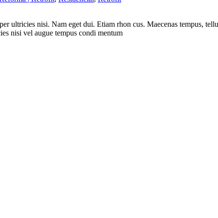
orper ultricies nisi. Nam eget dui. Etiam rhon cus. Maecenas tempus, te
cies nisi vel augue tempus condi mentum