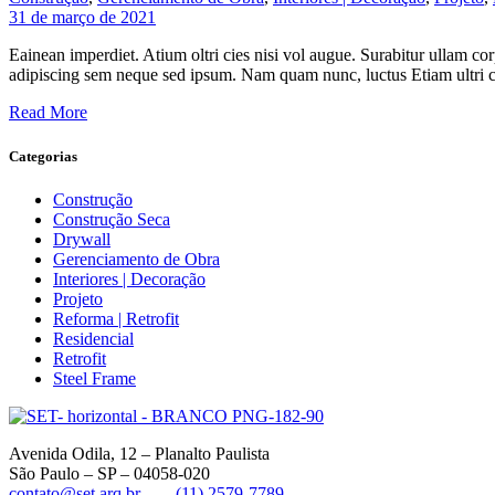
31 de março de 2021
Eainean imperdiet. Atium oltri cies nisi vol augue. Surabitur ullam c
adipiscing sem neque sed ipsum. Nam quam nunc, luctus Etiam ultri 
Read More
Categorias
Construção
Construção Seca
Drywall
Gerenciamento de Obra
Interiores | Decoração
Projeto
Reforma | Retrofit
Residencial
Retrofit
Steel Frame
Avenida Odila, 12 – Planalto Paulista
São Paulo – SP – 04058-020
contato@set.arq.br
(11) 2579-7789