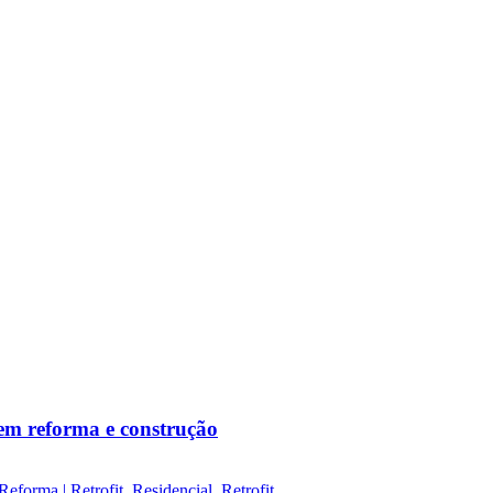
em reforma e construção
Reforma | Retrofit
,
Residencial
,
Retrofit