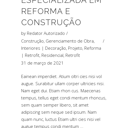
ESPECIALIZADA EM
REFORMA E
CONSTRUÇÃO
by
Redator Autorizado
Construção
,
Gerenciamento de Obra
,
Interiores | Decoração
,
Projeto
,
Reforma
| Retrofit
,
Residencial
,
Retrofit
31 de março de 2021
Eainean imperdiet. Atium oltri cies nisi vol
augue. Surabitur ullam corper ultricies nisi.
Nam eget dui. Etiam rhon cus. Maecenas
tempus, tellus eget condi mentum rhoncus,
sem quam semper libero, sit amet
adipiscing sem neque sed ipsum. Nam
quam nunc, luctus Etiam ultri cies nisi vel
augue tempus condi mentum