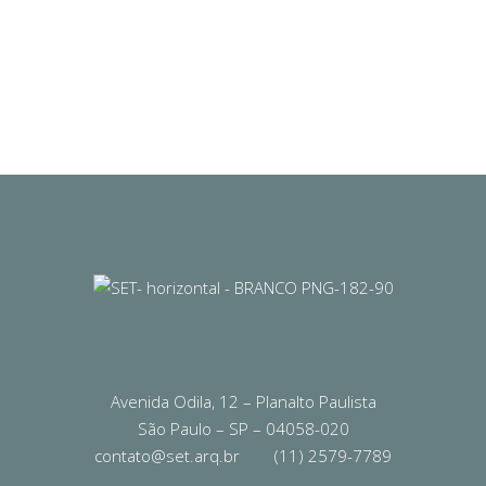
Avenida Odila, 12 – Planalto Paulista
São Paulo – SP – 04058-020
contato@set.arq.br
(11) 2579-7789