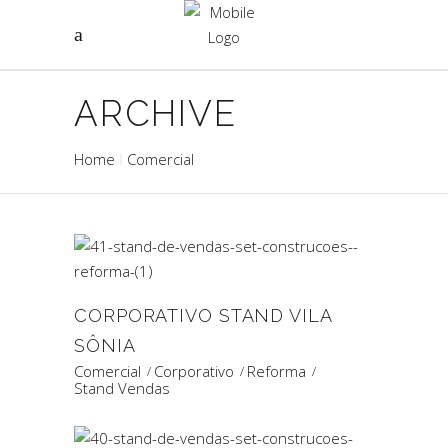
ARCHIVE
Home
Comercial
CORPORATIVO STAND VILA
SÔNIA
Comercial
Corporativo
Reforma
Stand Vendas