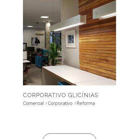
CORPORATIVO GLICÍNIAS
Comercial
Corporativo
Reforma