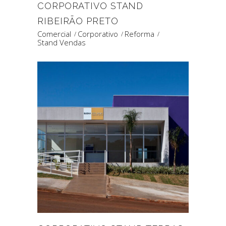
CORPORATIVO STAND
RIBEIRÃO PRETO
Comercial
Corporativo
Reforma
Stand Vendas